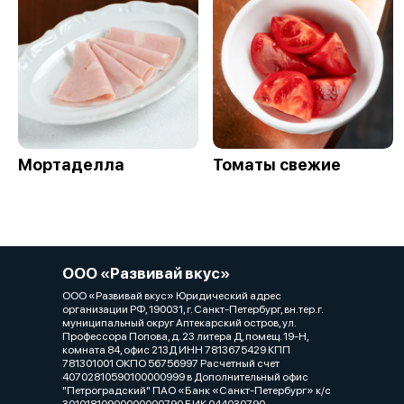
Мортаделла
Томаты свежие
ООО «Развивай вкус»
ООО «Развивай вкус» Юридический адрес
организации РФ, 190031, г. Санкт-Петербург, вн.тер.г.
муниципальный округ Аптекарский остров, ул.
Профессора Попова, д. 23 литера Д, помещ. 19-Н,
комната 84, офис 213Д ИНН 7813675429 КПП
781301001 ОКПО 56756997 Расчетный счет
40702810590100000999 в Дополнительный офис
"Петроградский" ПАО «Банк «Санкт-Петербург» к/с