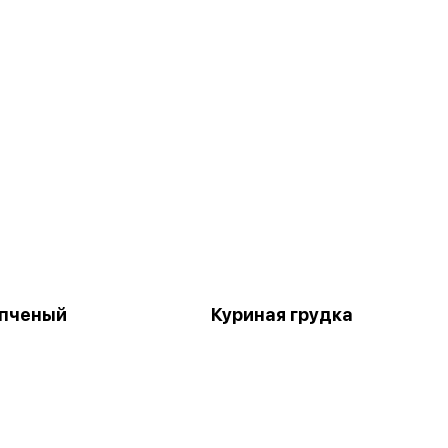
опченый
Куриная грудка