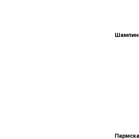
Шампин
Пармска