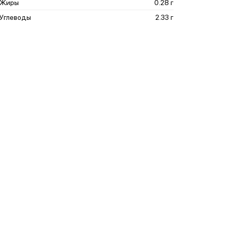
Жиры
0.28 г
Углеводы
2.33 г