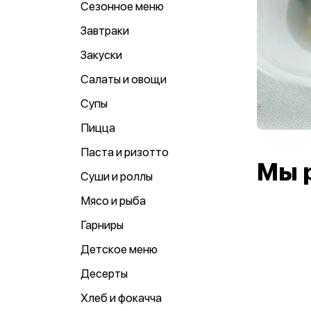
Сезонное меню
Завтраки
Закуски
Салаты и овощи
Супы
Пицца
Паста и ризотто
Мы 
Суши и роллы
Мясо и рыба
Гарниры
Детское меню
Десерты
Хлеб и фокачча