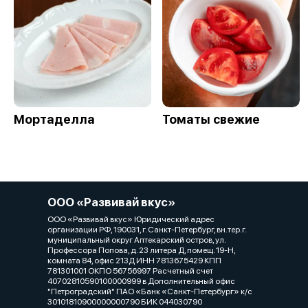
Мортаделла
Томаты свежие
ООО «Развивай вкус»
ООО «Развивай вкус» Юридический адрес
организации РФ, 190031, г. Санкт-Петербург, вн.тер.г.
муниципальный округ Аптекарский остров, ул.
Профессора Попова, д. 23 литера Д, помещ. 19-Н,
комната 84, офис 213Д ИНН 7813675429 КПП
781301001 ОКПО 56756997 Расчетный счет
40702810590100000999 в Дополнительный офис
"Петроградский" ПАО «Банк «Санкт-Петербург» к/с
30101810900000000790 БИК 044030790