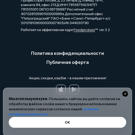
Профессора Попова, д. 23 литера Д, помещ. 19-Н,
комната 84, офис 213Д ИНН 7813675429 КПП
781301001 ОКПО 56756997 Расчетный счет
40702810590100000999 в Дополнительный офис
"Петроградский" ПАО «Банк «Санкт-Петербург» к/с
30101810900000000790 БИК 044030790
Работает на эффективном ядре
Foodpicásso
ver. 3.2
Политика конфиденциальности
Публичная оферта
Акции, скидки, кэшбэк − в нашем приложении!
Мы используем куки.
Пользуясь сайтом, вы даёте согласие на
обработку файлов cookie вашего браузера и использование
аналитических сервисов согласно нашей
политике
конфиденциальности
.
ОК