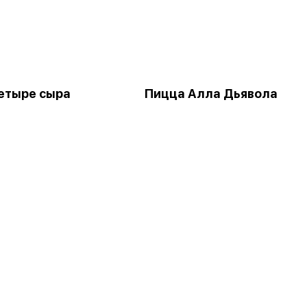
етыре сыра
Пицца Алла Дьявола