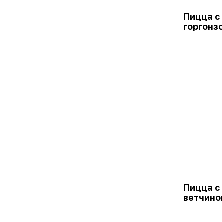
Пицца с
горгонз
Пицца с
ветчино