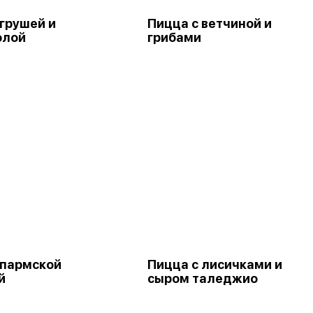
 грушей и
Пицца с ветчиной и
олой
грибами
 пармской
Пицца с лисичками и
й
сыром таледжио