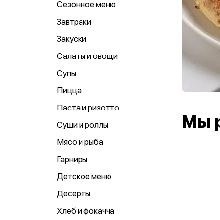
Сезонное меню
Завтраки
Закуски
Салаты и овощи
Супы
Пицца
Паста и ризотто
Мы 
Суши и роллы
Мясо и рыба
Гарниры
Детское меню
Десерты
Хлеб и фокачча