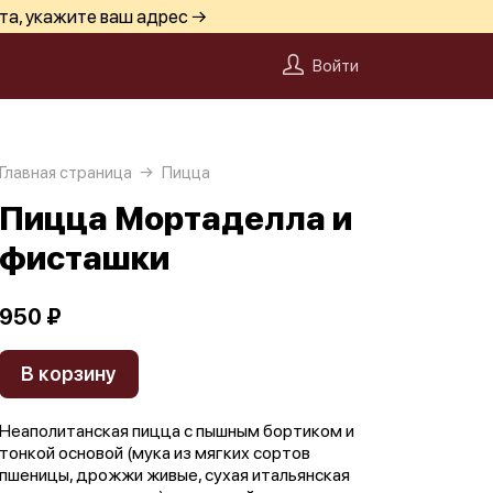
та, укажите ваш адрес →
Войти
Главная страница
Пицца
Пицца Мортаделла и
фисташки
950 ₽
В корзину
Неаполитанская пицца с пышным бортиком и
тонкой основой (мука из мягких сортов
пшеницы, дрожжи живые, сухая итальянская