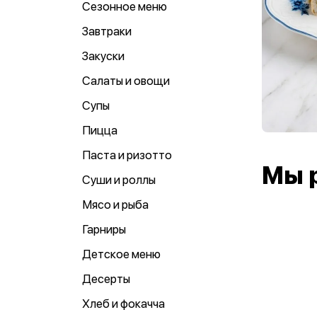
Сезонное меню
Завтраки
Закуски
Салаты и овощи
Супы
Пицца
Паста и ризотто
Мы 
Суши и роллы
Мясо и рыба
Гарниры
Детское меню
Десерты
Хлеб и фокачча