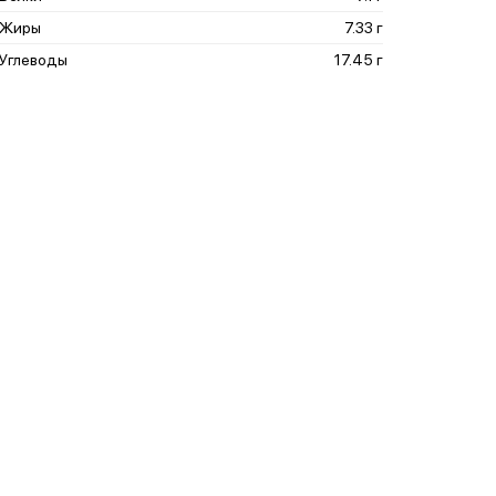
Жиры
7.33 г
Углеводы
17.45 г