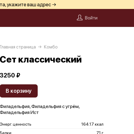
та, укажите ваш адрес →
Войти
Главная страница
Комбо
Сет классический
3250 ₽
В корзину
Филадельфия, Филадельфия с угрём,
Филадельфия Ист
Энерг. ценность
164.17 ккал
Белки
7.1 г