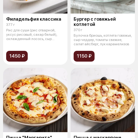
Филадельфия классика
Бургер с говяжьей
котлетой
377 г
370 г
Рис для суши (рис отварной,
уксус рисовый, сахар белый),
Булочка бриошь, котлета говяжья,
охлажденный лосось, сыр
сыр чеддер, томаты свежие,
сливочный
салат айсберг, лук карамелизов
1450 ₽
1150 ₽
Пицца "Маргарита"
Пицца с маскарпоне