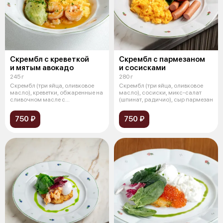
Скрембл с креветкой
Скрембл с пармезаном
и мятым авокадо
и сосисками
245 г
280 г
Скрембл (три яйца, оливковое
Скрембл (три яйца, оливковое
масло), креветки, обжаренные на
масло), сосиски, микс-салат
сливочном масле с
(шпинат, радичио), сыр пармезан
добавлением
750 ₽
750 ₽