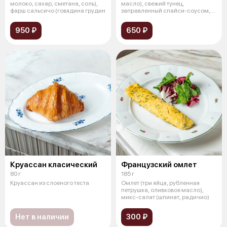
молоко, сахар, сметана, соль),
масло), свежий тунец,
фарш сальсичо (говядина грудин
заправленный спайси-соусом,
мятый авока
950 ₽
650 ₽
Круассан класический
Французский омлет
80 г
185 г
Круассан из слоеного теста
Омлет (три яйца, рубленная
петрушка, оливковое масло),
микс-салат (шпинат, радичио)
Нет в наличии
300 ₽