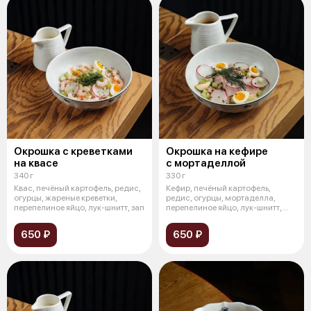
Окрошка с креветками
Окрошка на кефире
на квасе
с мортаделлой
340 г
330 г
Квас, печёный картофель, редис,
Кефир, печёный картофель,
огурцы, жареные креветки,
редис, огурцы, мортаделла,
перепелиное яйцо, лук-шнитт, зап
перепелиное яйцо, лук-шнитт,
заправка
650 ₽
650 ₽