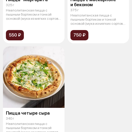
и беконом
325 г
375 г
Неаполитанская пицца с
пышным бортиком и тонкой
Неаполитанская пицца с
основой (мука из мягких сортов
пышным бортиком и тонкой
пшеницы, др
основой (мука из мягких сортов
пшеницы, др
550 ₽
750 ₽
Пицца четыре сыра
340 г
Неаполитанская пицца с
пышным бортиком и тонкой
основой (мука из мягких сортов