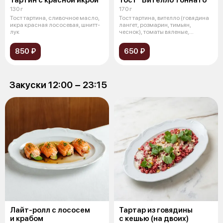
130 г
170 г
Тост тартина, сливочное масло,
Тост тартина, вителло (говядина
икра красная лососевая, шнитт-
лангет, розмарин, тимьян,
лук
чеснок), томаты вяленые,
каперсы
850 ₽
650 ₽
Закуски 12:00 − 23:15
Лайт-ролл с лососем
Тартар из говядины
и крабом
с кешью (на двоих)