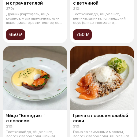
и страчателлой
с ветчиной
270 г
210 г
Драник (картофель, яйцо
Тост хоккайдо, яйцо пашот,
куриное, мука пшеничная, лук-
ветчина, шпинат, голландский
шалот, масло растительное, соль,
соус (сливочное масло,
спец
лимонный со
650 ₽
750 ₽
Яйцо "Бенедикт"
Греча с лососем слабой
с лососем
соли
210 г
310 г
Тост хоккайдо, яйцо пашот,
Греча со сливочным маслом,
лосось слабой соли, шпинат,
лосось слабой соли, яйцо пашот,