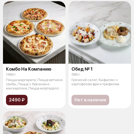
Комбо На Компанию
Обед № 1
1490 г
580 г
Пицца маргарита, Пицца ветчина
Греческй салат, Бифштекс с
грибы, Пицца с беконом и
картофелем фри и трюфелем
маскарпоне, Пицца мортаделла
и фис
2490 ₽
Нет в наличии