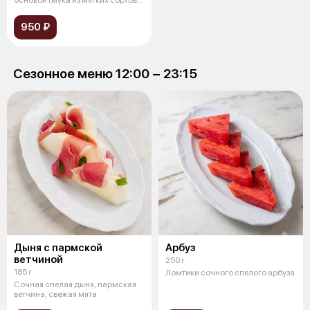
пшеницы, др
950 ₽
Сезонное меню 12:00 − 23:15
Дыня с пармской
Арбуз
ветчиной
250 г
185 г
Ломтики сочного спелого арбуза
Сочная спелая дыня, пармская
ветчина, свежая мята