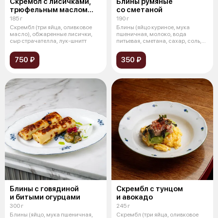
Скрембл с лисичками,
Блины румяные
трюфельным маслом
со сметаной
и страчателлой
185 г
190 г
Скрембл (три яйца, оливковое
Блины (яйцо куриное, мука
масло), обжаренные лисички,
пшеничная, молоко, вода
сыр страчателла, лук-шнитт
питьевая, сметана, сахар, соль,
масло сл
750 ₽
350 ₽
Блины с говядиной
Скрембл с тунцом
и битыми огурцами
и авокадо
300 г
245 г
Блины (яйцо, мука пшеничная,
Скрембл (три яйца, оливковое