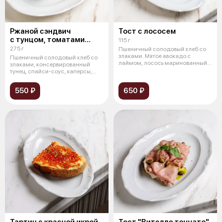
Ржаной сэндвич
Тост с лососем
с тунцом, томатами
115 г
и битыми огурцами
275 г
Пшеничный солодовый хлеб со
злаками. Мятое авокадо с
Пшеничный солодовый хлеб со
лаймом, лосось маринованный
злаками, консервированный
(цитрусов
тунец, спайси-соус, каперсы,
битые о
550 ₽
650 ₽
Тартин с красной икрой
Тост "Вителло тоннато"