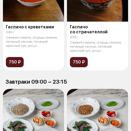
Гаспачо с креветками
Гаспачо
со страчателлой
340 г
335 г
Свежие томаты, огурцы свежие,
печеный чеснок, печеный
Свежие томаты, огурцы свежие,
красный лук, уксус
печеный чеснок, печеный
бальзамический, п
красный лук, уксус
бальзамический, п
750 ₽
750 ₽
Завтраки 09:00 − 23:15