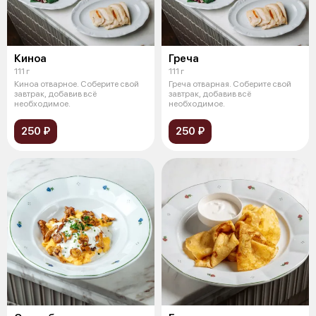
Киноа
Греча
111 г
111 г
Киноа отварное. Соберите свой
Греча отварная. Соберите свой
завтрак, добавив всё
завтрак, добавив всё
необходимое.
необходимое.
250 ₽
250 ₽