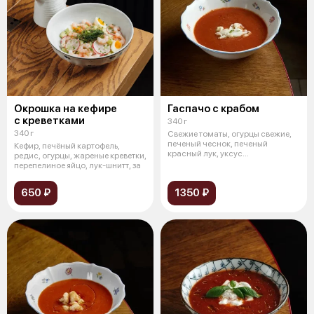
Окрошка на кефире
Гаспачо с крабом
с креветками
340 г
340 г
Свежие томаты, огурцы свежие,
печеный чеснок, печеный
Кефир, печёный картофель,
красный лук, уксус
редис, огурцы, жареные креветки,
бальзамический, п
перепелиное яйцо, лук-шнитт, за
650 ₽
1350 ₽