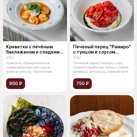
Креветки с печёным
Печеный перец "Рамиро"
баклажаном и сладким
с тунцом и соусом
чили
тоннато
210 г
170 г
Креветки, обжаренные на
Печеный перец Рамиро, соус
оливковом масле в соусе
тоннато (майонез, тунец, сливки,
(кимчи-масло, чесночное
каперсы, анчоусы), свежий туне
масло, понзу), зап
950 ₽
750 ₽