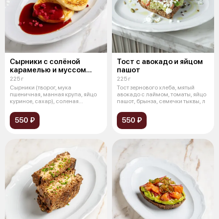
Сырники с солёной
Тост с авокадо и яйцом
карамелью и муссом
пашот
из белого шоколада
225 г
225 г
Сырники (творог, мука
Тост зернового хлеба, мятый
пшеничная, манная крупа, яйцо
авокадо с лаймом, томаты, яйцо
куриное, сахар), соленая
пашот, брынза, семечки тыквы, л
карамель, ган
550 ₽
550 ₽