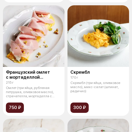
Французский омлет
Скрембл
с мортаделлой
170 г
и страчателлой
215 г
Скрембл (три яйца, оливковое
масло), микс-салат (шпинат,
Омлет (три яйца, рубленая
радичио)
петрушка, оливковое масло),
страчателла, мортаделла с
фисташкой,
750 ₽
300 ₽