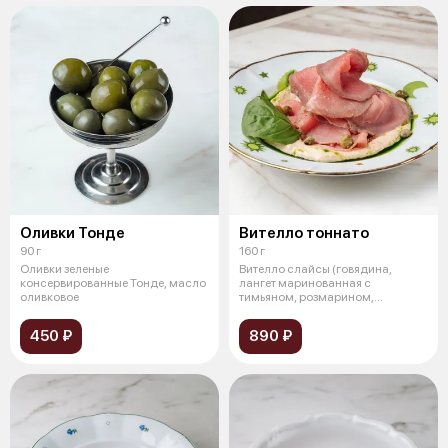
Оливки Тонде
Вителло тоннато
90 г
160 г
Оливки зеленые
Вителло слайсы (говядина,
консервированные Тонде, масло
лангет маринованная с
оливковое
тимьяном, розмарином,
чесноком, приготовле
450 ₽
890 ₽