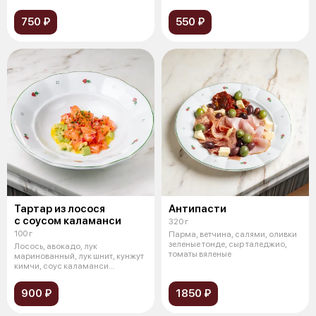
750 ₽
550 ₽
Тартар из лосося
Антипасти
с соусом каламанси
320 г
100 г
Парма, ветчина, салями, оливки
зеленые тонде, сыр таледжио,
Лосось, авокадо, лук
томаты вяленые
маринованный, лук шнит, кунжут
кимчи, соус каламанси
(японский майоне
900 ₽
1850 ₽