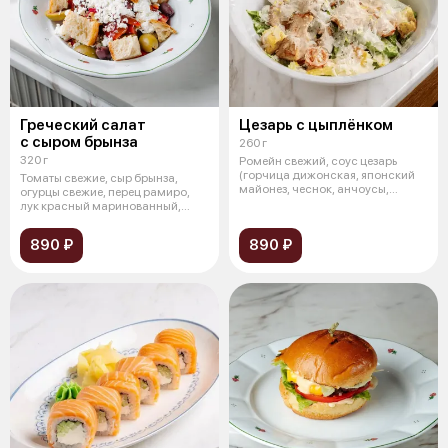
Греческий салат
Цезарь с цыплёнком
с сыром брынза
260 г
320 г
Ромейн свежий, соус цезарь
(горчица дижонская, японский
Томаты свежие, сыр брынза,
майонез, чеснок, анчоусы,
огурцы свежие, перец рамиро,
ворчесте
лук красный маринованный,
оливки к
890 ₽
890 ₽