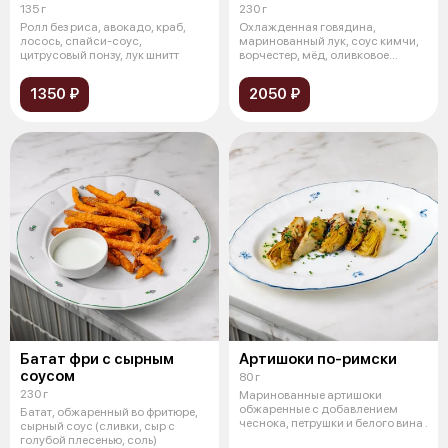
135 г
230 г
Ролл без риса, авокадо, краб,
Охлажденная говядина,
лосось, спайси-соус,
маринованный лук, соус кимчи,
цитрусовый понзу, лук шнитт
ворчестер, мёд, оливковое
масло. Соус:
1350 ₽
2050 ₽
Батат фри с сырным
Артишоки по-римски
соусом
80 г
230 г
Маринованные артишоки
обжаренные с добавлением
Батат, обжаренный во фритюре,
чеснока, петрушки и белого вина .
сырный соус (сливки, сыр с
голубой плесенью, соль)