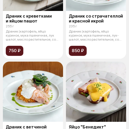
Драник с креветками
Драник со страчателлой
и яйцом пашот
и красной икрой
255 г
235 г
Драник (картофель, яйцо
Драник (картофель, яйцо
куриное, мука пшеничная, лук
куриное, мука пшеничная, лук-
шалот, масло растительное, соль,
шалот, масло растительное, соль,
спец
спец
750 ₽
850 ₽
Драник с ветчиной
Яйцо "Бенедикт"