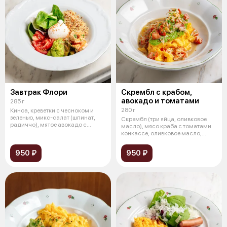
Завтрак Флори
Скрембл с крабом,
авокадо и томатами
285 г
280 г
Киноа, креветки с чесноком и
зеленью, микс-салат (шпинат,
Скрембл (три яйца, оливковое
радиччо), мятое авокадо с
масло), мясо краба с томатами
лаймом
конкассе, оливковое масло,
лимо
950 ₽
950 ₽