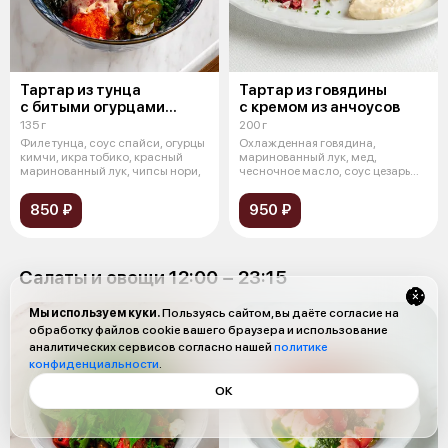
Тартар из тунца
Тартар из говядины
с битыми огурцами
с кремом из анчоусов
и соусом спайси
135 г
200 г
Филе тунца, соус спайси, огурцы
Охлажденная говядина,
кимчи, икра тобико, красный
маринованный лук, мед,
маринованный лук, чипсы нори,
чесночное масло, соус цезарь
(масло оливковое
850 ₽
950 ₽
Салаты и овощи 12:00 − 23:15
Мы используем куки.
Пользуясь сайтом, вы даёте согласие на
обработку файлов cookie вашего браузера и использование
аналитических сервисов согласно нашей
политике
конфиденциальности
.
ОК