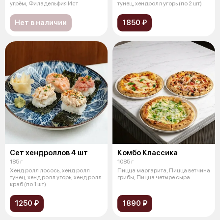
угрём, Филадельфия Ист
тунец, хендролл угорь (по 2 шт)
Нет в наличии
1850 ₽
Сет хендроллов 4 шт
Комбо Классика
185 г
1085 г
Хенд ролл лосось, хенд ролл
Пицца маргарита, Пицца ветчина
тунец, хенд ролл угорь, хенд ролл
грибы, Пицца четыре сыра
краб (по 1 шт)
1250 ₽
1890 ₽