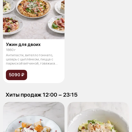
Ужин для двоих
1860 г
Антипасти, вителло тоннато,
цезарь с цыплёнком, пицца с
пармской ветчиной, говяжька
щека (
5090 ₽
Хиты продаж 12:00 − 23:15