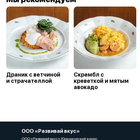
Драник с ветчиной
Скрембл с
и страчателлой
креветкой и мятым
авокадо
ООО «Развивай вкус»
ООО «Развивай вкус» Юридический адрес