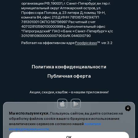
организации РФ, 190031, г. Санкт-Петербург, вн.тер.г.
муниципальный округ Аптекарский остров, ул.
Профессора Попова, д. 23 литера Д, помещ. 19-Н,
комната 84, офис 213Д ИНН 7813675429 КПП
781301001 ОКПО 56756997 Расчетный счет
40702810590100000999 в Дополнительный офис
"Петроградский" ПАО «Банк «Санкт-Петербург» к/с
30101810900000000790 БИК 044030790
Работает на эффективном ядре
Foodpicásso
ver. 3.2
Политика конфиденциальности
Публичная оферта
Акции, скидки, кэшбэк − в нашем приложении!
Мы используем куки.
Пользуясь сайтом, вы даёте согласие на
обработку файлов cookie вашего браузера и использование
аналитических сервисов согласно нашей
политике
конфиденциальности
.
ОК