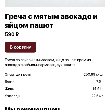
Греча с мятым авокадо и
яйцом пашот
590 ₽
В корзину
Греча со сливочным маслом, яйцо пашот, крем из
авокадо с лаймом, пармезан, лук-шнитт
Энерг. ценность
250.69 ккал
Белки
7.5 г
Жиры
14.51 г
Углеводы
22.54 г
Мы рекомендуем